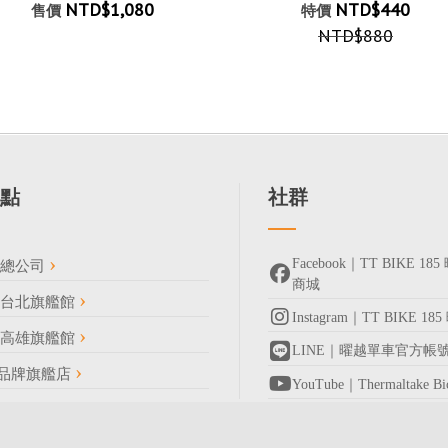
NTD$1,080
NTD$440
售價
特價
NTD$880
點
社群
Facebook｜TT BIKE 
車總公司
商城
車台北旗艦館
Instagram｜TT BIKE 1
車高雄旗艦館
LINE｜曜越單車官方帳
R 品牌旗艦店
YouTube｜Thermaltake 
完整門市資訊