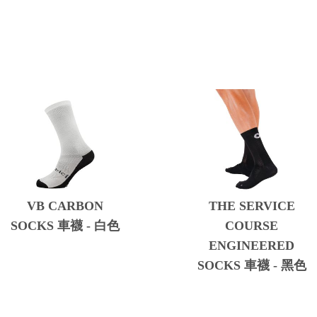
VB CARBON
THE SERVICE
SOCKS 車襪 - 白色
COURSE
ENGINEERED
SOCKS 車襪 - 黑色