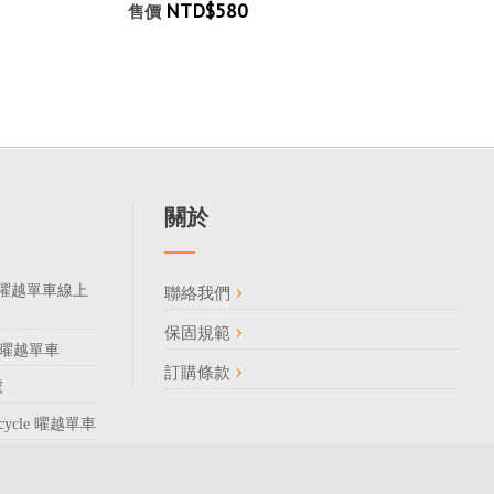
NTD$580
售價
關於
185 曜越單車線上
聯絡我們
保固規範
85 曜越單車
訂購條款
號
Bicycle 曜越單車