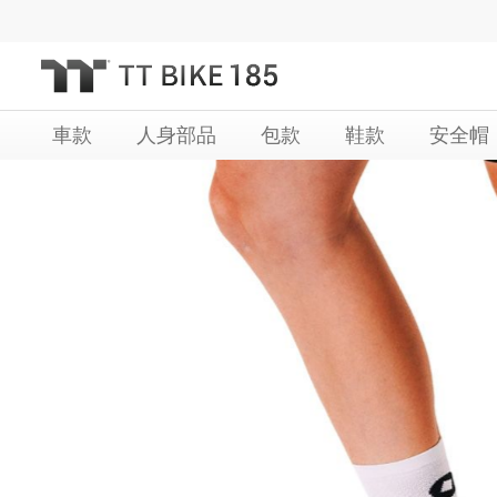
跳
過
到
內
車款
人身部品
包款
鞋款
安全帽
容
Skip
Skip
to
to
the
the
end
beginning
of
of
the
the
images
images
gallery
gallery