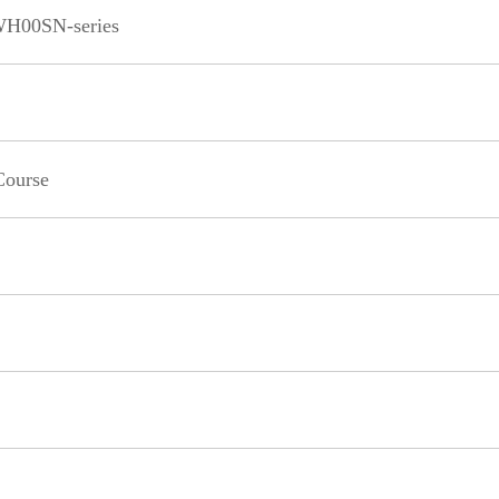
H00SN-series
Course