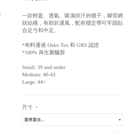
一款輕盈、透氣、吸濕排汗的襪子，腳背網
狀結構，有助於通風，配有穩定帶可牢固貼
合足弓和中足。
*布料通過 Oeko Tex 和 GRS 認證
*100% 再生聚醯胺
Small: 39 and under
Medium: 40-43
Large: 44+
尺寸