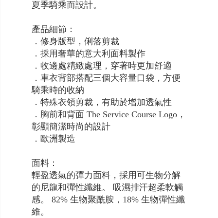
夏季騎乘而設計。
產品細節：
．修身版型，俐落剪裁
．採用奢華的意大利面料製作
．收邊處精緻處理，穿著時更加舒適
．車衣背部搭配三個大容量口袋，方便
騎乘時的收納
．特殊衣領剪裁，有助於增加透氣性
．胸前和背面 The Service Course Logo，
彰顯簡潔時尚的設計
．歐洲製造
面料：
輕盈透氣的彈力面料，採用可生物分解
的尼龍和彈性纖維。 吸濕排汗超柔軟觸
感。 82% 生物聚酰胺，18% 生物彈性纖
維。