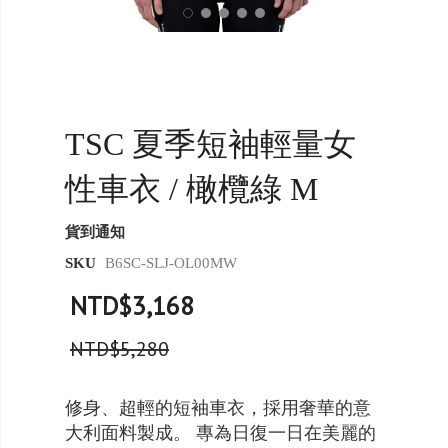
TSC 夏季短袖輕量女
性車衣 / 橄欖綠 M
貨到通知
SKU
B6SC-SLJ-OL00MW
NTD$3,168
NTD$5,280
修身、超輕的短袖車衣，採用奢華的意
大利面料製成。 專為日復一日在美麗的