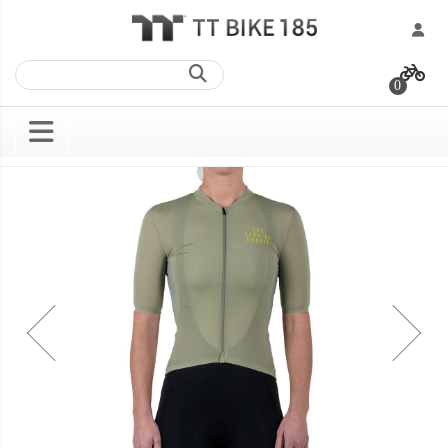
跳
過
0
到
內
容
Skip
Skip
to
to
the
the
end
beginning
of
of
the
the
images
images
gallery
gallery