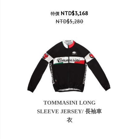
NTD$3,168
特價
NTD$5,280
TOMMASINI LONG
SLEEVE JERSEY/ 長袖車
衣