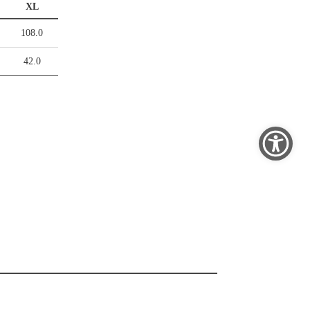
XL
108.0
42.0