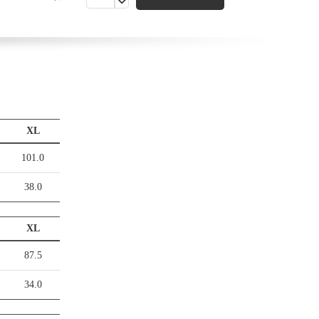
XL
101.0
38.0
XL
87.5
34.0