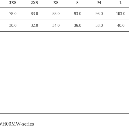
3XS
2XS
XS
S
M
L
78.0
83.0
88.0
93.0
98.0
103.0
30.0
32.0
34.0
36.0
38.0
40.0
WH00MW-series