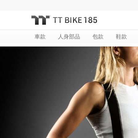
跳
過
到
內
容
車款
人身部品
包款
鞋款
Skip
Skip
to
to
the
the
end
beginning
of
of
the
the
images
images
gallery
gallery