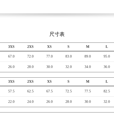
尺寸表
3XS
2XS
XS
S
M
L
67.0
72.0
77.0
83.0
89.0
95.0
26.0
28.0
30.0
32.0
34.0
36.0
3XS
2XS
XS
S
M
L
57.5
62.5
67.5
72.5
77.5
82.5
22.0
24.0
26.0
28.0
30.0
32.0