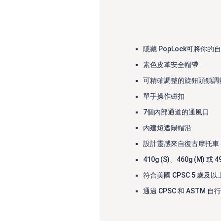
隱藏 PopLock可將你
素色皮革安全帽帶
可精確調整的旋鈕頭鎖調
單手操作磁扣
7個內部通道的通風口
內建短遮陽帽沿
設計靈感來自復古摩托車
410g (S)、460g (M) 或
符合美國 CPSC 5 歲
通過 CPSC 和 ASTM