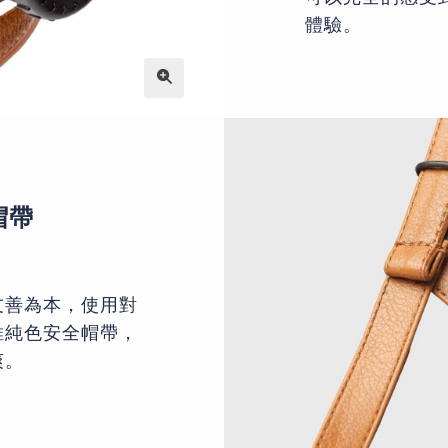
體驗。
帽帶
友善為本，使用對
維純色安全帽帶，
爽。