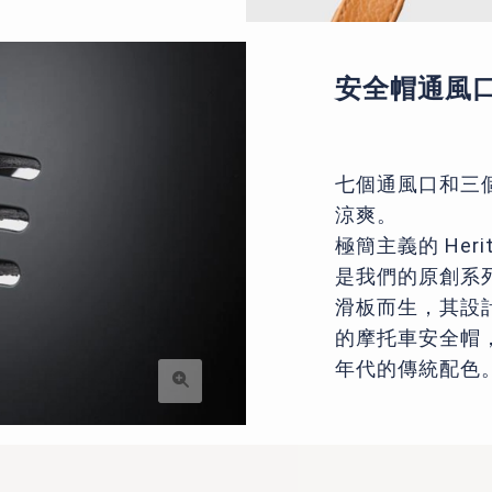
安全帽通風
七個通風口和三
涼爽。
極簡主義的 Heri
是我們的原創系
滑板而生，其設
的摩托車安全帽，並
年代的傳統配色