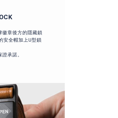
OCK
牌徽章後方的隱藏鎖
的安全帽加上U型鎖
保證承諾。