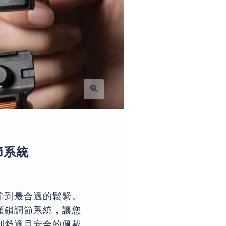
節系統
節到最合適的鬆緊。
頭鎖調節系統，讓您
到舒適且安全的佩戴