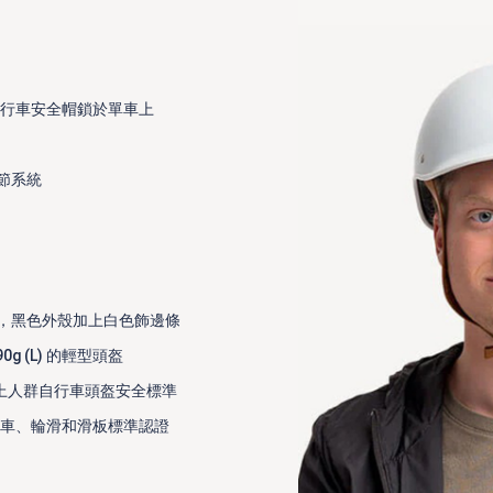
的自行車安全帽鎖於單車上
節系統
，黑色外殼加上白色飾邊條
 490g (L) 的輕型頭盔
及以上人群自行車頭盔安全標準
 自行車、輪滑和滑板標準認證