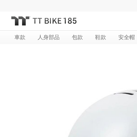
跳
過
到
內
車款
人身部品
包款
鞋款
安全帽
容
Skip
Skip
to
to
the
the
end
beginning
of
of
the
the
images
images
gallery
gallery