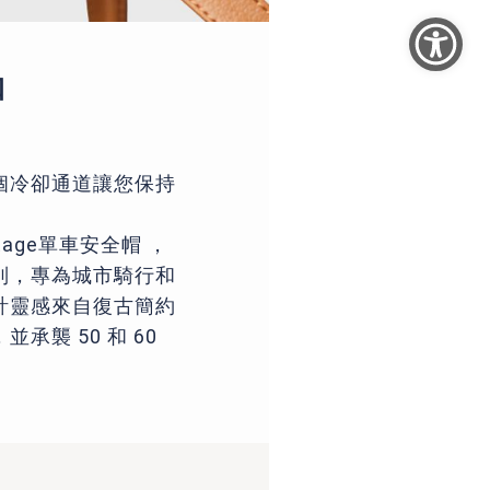
口
個冷卻通道讓您保持
tage單車安全帽 ，
列，專為城市騎行和
計靈感來自復古簡約
承襲 50 和 60
。