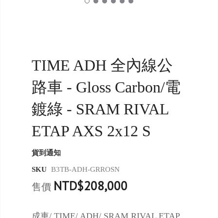
TIME ADH 全內線公
路車 - Gloss Carbon/電
鍍綠 - SRAM RIVAL
ETAP AXS 2x12 S
貨到通知
SKU
B3TB-ADH-GRROSN
NTD$208,000
售價
成車/ TIME/ ADH/ SRAM RIVAL ETAP