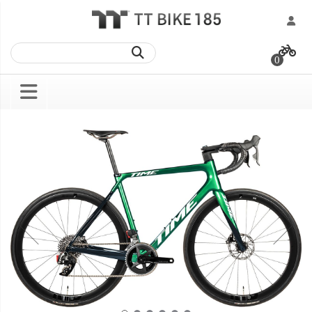
跳
過
0
到
內
容
Skip
Skip
to
to
the
the
end
beginning
of
of
the
the
images
images
gallery
gallery