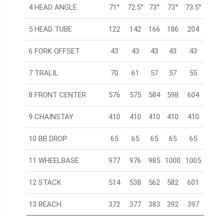
4 HEAD ANGLE
71°
72.5°
73°
73°
73.5°
5 HEAD TUBE
122
142
166
186
204
6 FORK OFFSET
43
43
43
43
43
7 TRALIL
70
61
57
57
55
8 FRONT CENTER
576
575
584
598
604
9 CHAINSTAY
410
410
410
410
410
10 BB DROP
65
65
65
65
65
11 WHEELBASE
977
976
985
1000
1005
12 STACK
514
538
562
582
601
13 REACH
372
377
383
392
397