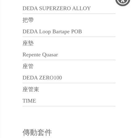
DEDA SUPERZERO ALLOY
把帶
DEDA Loop Bartape POB
座墊
Repente Quasar
座管
DEDA ZERO100
座管束
TIME
傳動套件