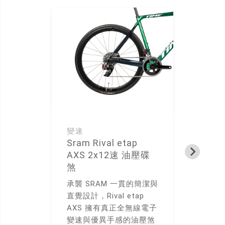
變速
龍
Sram Rival etap
D
AXS 2x12速 油壓碟
D
煞
承襲 SRAM 一貫的簡潔與
直覺設計，Rival etap
身
AXS 擁有真正全無線電子
變速與優異手感的油壓煞