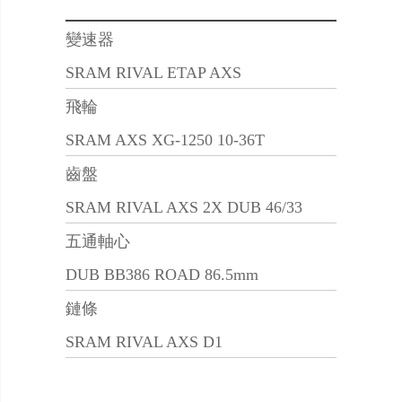
變速器
SRAM RIVAL ETAP AXS
飛輪
SRAM AXS XG-1250 10-36T
齒盤
SRAM RIVAL AXS 2X DUB 46/33
五通軸心
DUB BB386 ROAD 86.5mm
鏈條
SRAM RIVAL AXS D1