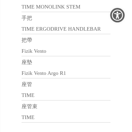
TIME MONOLINK STEM
手把
TIME ERGODRIVE HANDLEBAR
把帶
Fizik Vento
座墊
Fizik Vento Argo R1
座管
TIME
座管束
TIME