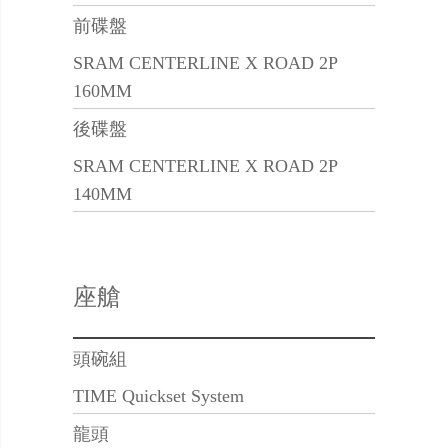
前碟盤
SRAM CENTERLINE X ROAD 2P
160MM
後碟盤
SRAM CENTERLINE X ROAD 2P
140MM
座艙
頭碗組
TIME Quickset System
龍頭