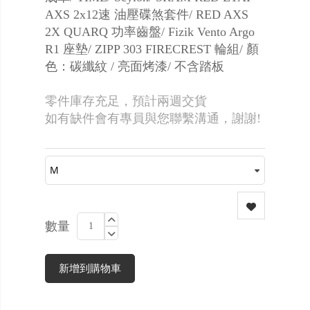
AXS 2x12速 油壓碟煞套件/ RED AXS
2X QUARQ 功率齒盤/ Fizik Vento Argo
R1 座墊/ ZIPP 303 FIRECREST 輪組/ 顏
色：碳纖紋 / 亮面烤漆/ 不含踏板
零件庫存充足，預計兩週交貨
如有缺件會有專員與您聯繫溝通，謝謝!
數量
新增到購物車