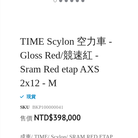
TIME Scylon 空力車 -
Gloss Red/競速紅 -
Sram Red etap AXS
2x12 - M
現貨
SKU
BKP100000041
NTD$398,000
售價
成車/ TIME/ Scylon/ SRAM RED ETAP