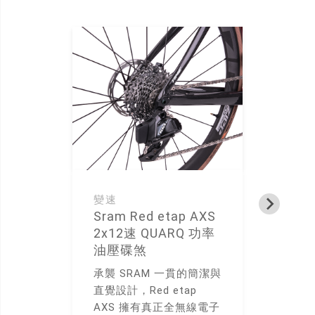
變速
龍
Sram Red etap AXS
T
2x12速 QUARQ 功率
使
油壓碟煞
承襲 SRAM 一貫的簡潔與
直覺設計，Red etap
AXS 擁有真正全無線電子