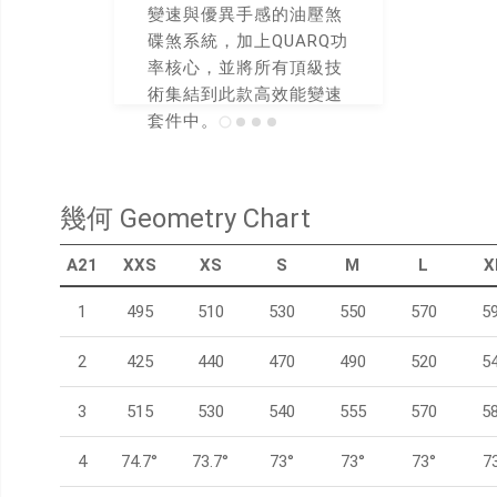
變速與優異手感的油壓煞
用
碟煞系統，加上QUARQ功
率核心，並將所有頂級技
術集結到此款高效能變速
套件中。
* 變速套件依供貨情況做
調整
幾何 Geometry Chart
A21
XXS
XS
S
M
L
X
1
495
510
530
550
570
5
2
425
440
470
490
520
5
3
515
530
540
555
570
5
4
74.7°
73.7°
73°
73°
73°
7