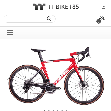
跳
過
0
到
內
容
Skip
Skip
to
to
the
the
end
beginning
of
of
the
the
images
images
gallery
gallery