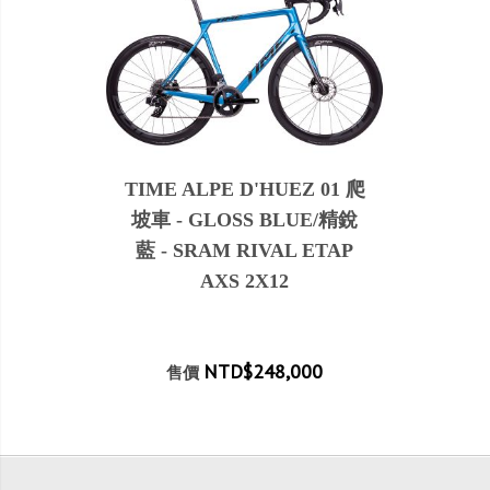
TIME ALPE D'HUEZ 01 爬
坡車 - GLOSS BLUE/精銳
藍 - SRAM RIVAL ETAP
AXS 2X12
NTD$248,000
售價