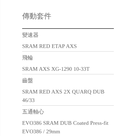
傳動套件
變速器
SRAM RED ETAP AXS
飛輪
SRAM AXS XG-1290 10-33T
齒盤
SRAM RED AXS 2X QUARQ DUB
46/33
五通軸心
EVO386 SRAM DUB Coated Press-fit
EVO386 / 29mm