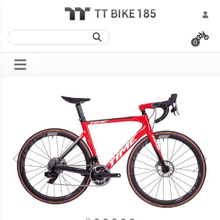
跳
過
0
到
內
容
Skip
Skip
to
to
the
the
end
beginning
of
of
the
the
images
images
gallery
gallery