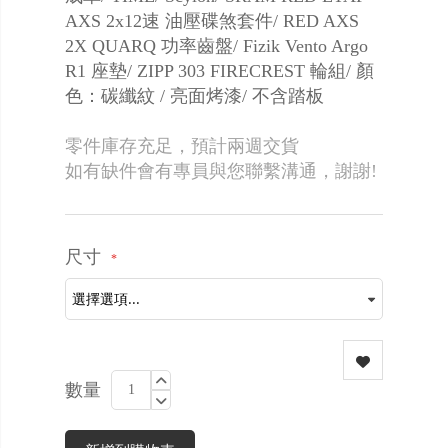
AXS 2x12速 油壓碟煞套件/ RED AXS
2X QUARQ 功率齒盤/ Fizik Vento Argo
R1 座墊/ ZIPP 303 FIRECREST 輪組/ 顏
色：碳纖紋 / 亮面烤漆/ 不含踏板
零件庫存充足，預計兩週交貨
如有缺件會有專員與您聯繫溝通，謝謝!
尺寸
數量