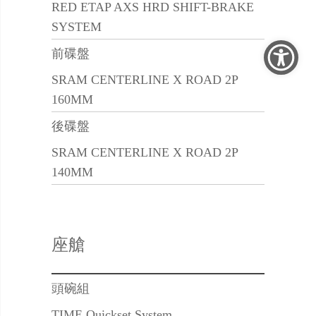
RED ETAP AXS HRD SHIFT-BRAKE
SYSTEM
前碟盤
SRAM CENTERLINE X ROAD 2P
160MM
後碟盤
SRAM CENTERLINE X ROAD 2P
140MM
座艙
頭碗組
TIME Quickset System