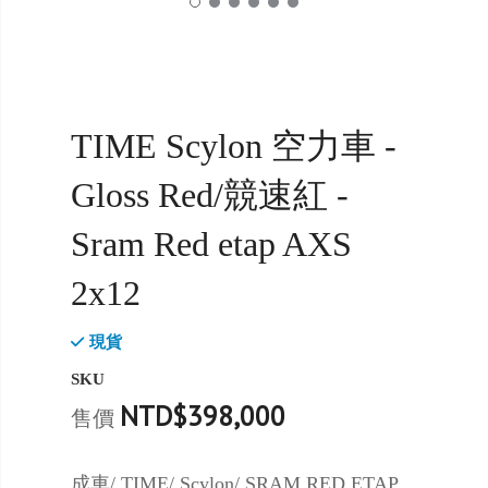
TIME Scylon 空力車 -
Gloss Red/競速紅 -
Sram Red etap AXS
2x12
現貨
SKU
NTD$398,000
售價
成車/ TIME/ Scylon/ SRAM RED ETAP