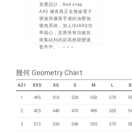
直覺設計，Red etap
AXS 擁有真正全無線電子
變速與優異手感的油壓煞
用
碟煞系統，加上QUARQ功
率核心，並將所有頂級技
術集結到此款高效能變速
套件中。
* 變速套件依供貨情況做
調整
幾何 Geometry Chart
A21
XXS
XS
S
M
L
X
1
495
510
530
550
570
5
2
425
440
470
490
520
5
3
515
530
540
555
570
5