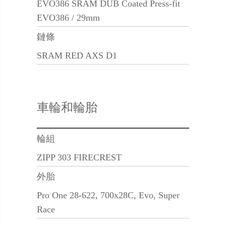
EVO386 SRAM DUB Coated Press-fit
EVO386 / 29mm
鏈條
SRAM RED AXS D1
車輪和輪胎
輪組
ZIPP 303 FIRECREST
外胎
Pro One 28-622, 700x28C, Evo, Super
Race