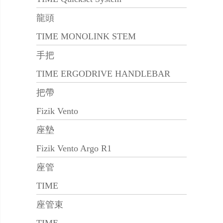
龍頭
TIME MONOLINK STEM
手把
TIME ERGODRIVE HANDLEBAR
把帶
Fizik Vento
座墊
Fizik Vento Argo R1
座管
TIME
座管束