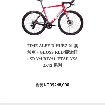
TIME ALPE D'HUEZ 01 爬
坡車 - GLOSS RED/競速紅
- SRAM RIVAL ETAP AXS
2X12 系列
NTD$248,000
售價