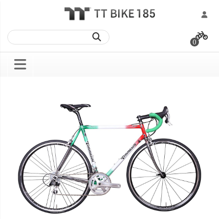
跳
過
0
到
內
容
Skip
Skip
to
to
the
the
end
beginning
of
of
the
the
images
images
gallery
gallery