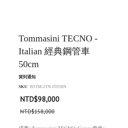
Tommasini TECNO -
Italian 經典鋼管車
50cm
貨到通知
SKU
B3TM-2TN-IT050N
NTD$98,000
NTD$158,000