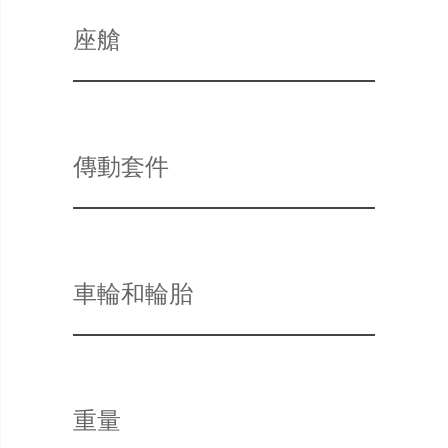
座艙
傳動套件
車輪和輪胎
重量