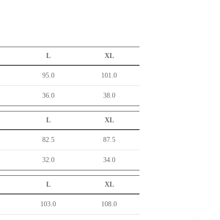
L
XL
95.0
101.0
36.0
38.0
L
XL
82.5
87.5
32.0
34.0
L
XL
103.0
108.0