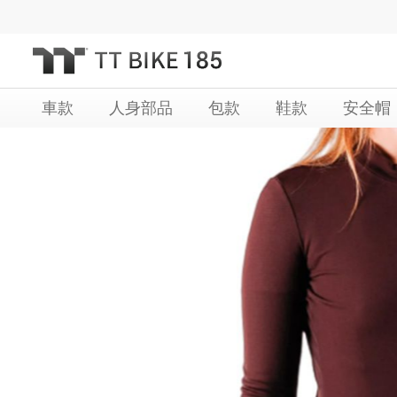
跳
過
到
內
車款
人身部品
包款
鞋款
安全帽
容
Skip
Skip
to
to
the
the
end
beginning
of
of
the
the
images
images
gallery
gallery