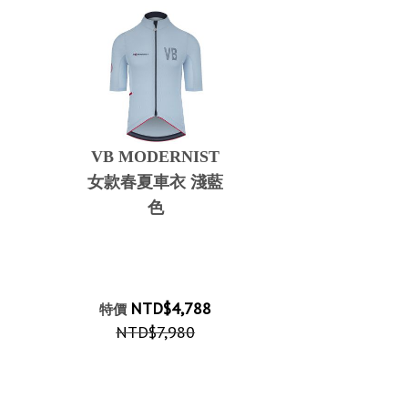
VB MODERNIST
女款春夏車衣 淺藍
色
NTD$4,788
特價
NTD$7,980