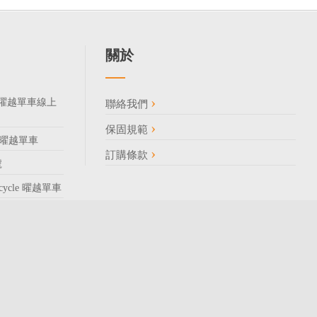
關於
185 曜越單車線上
聯絡我們
保固規範
85 曜越單車
訂購條款
號
Bicycle 曜越單車
ght © 2022 曜越科技股份有限公司 / 統一編號: 70669172