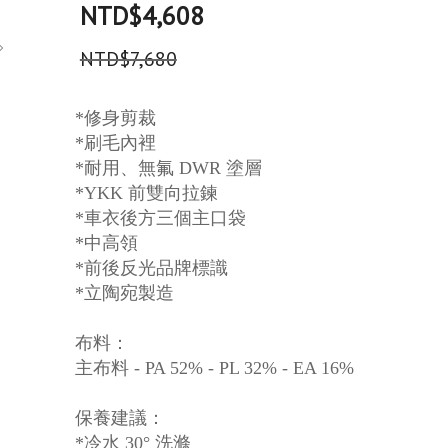
NTD$4,608
NTD$7,680
*修身剪裁
*刷毛內裡
*耐用、無氟 DWR 塗層
*YKK 前雙向拉鍊
*車衣後方三個主口袋
*中高領
*前後反光品牌標識
*立陶宛製造
布料：
主布料 - PA 52% - PL 32% - EA 16%
保養建議：
*冷水 30° 洗滌