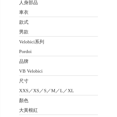
人身部品
車衣
款式
男款
Velobici系列
Pordoi
品牌
VB Velobici
尺寸
XXS／XS／S／M／L／XL
顏色
大黃根紅