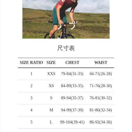
尺寸表
SIZE RATIO
SIZE
CHEST
WAIST
HIP
1
XXS
79-84(31-33)
66-71(26-28)
81-86(3
2
XS
84-89(33-35)
71-76(28-30)
86-92(3
3
S
89-94(35-37)
76-81(30-32)
92-97(3
4
M
94-99(37-39)
81-86(32-34)
107-102(
5
L
99-104(39-41)
86-92(34-36)
102-106(