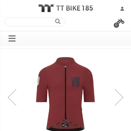
跳
過
0
到
內
容
Skip
Skip
to
to
the
the
end
beginning
of
of
the
the
images
images
gallery
gallery