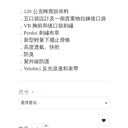
．120 公克蜂窩狀布料
．五口袋設計及一個貴重物拉鍊後口袋
．VB 胸前和後口袋刺繡
．Pordoi 刺繡布章
．新型輕量下擺止滑條
．高度透氣、快乾
．防臭
．紫外線防護
．Velobici 反光滾邊和束帶
尺寸