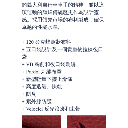
的義大利自行車車手的精神，並以這
項運動的輝煌傳統歷史作為設計靈
感。採用領先市場的布料製成，確保
卓越的性能水準。
+ 120 公克蜂窩狀布料
+ 五口袋設計及一個貴重物拉鍊後口
袋
+ VB 胸前和後口袋刺繡
+ Pordoi 刺繡布章
+ 新型輕量下擺止滑條
+ 高度透氣、快乾
+ 防臭
+ 紫外線防護
+ Velocici 反光滾邊和束帶