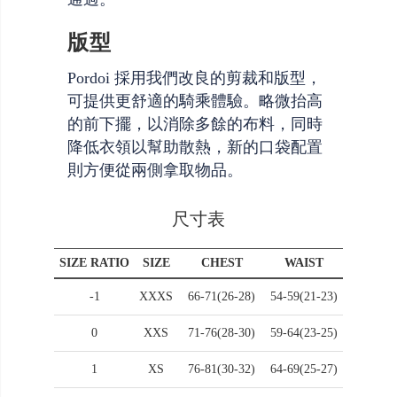
版型
Pordoi 採用我們改良的剪裁和版型，
可提供更舒適的騎乘體驗。略微抬高
的前下擺，以消除多餘的布料，同時
降低衣領以幫助散熱，新的口袋配置
則方便從兩側拿取物品。
尺寸表
SIZE RATIO
SIZE
CHEST
WAIST
HIP
-1
XXXS
66-71(26-28)
54-59(21-23)
76-81(3
0
XXS
71-76(28-30)
59-64(23-25)
81-86(3
1
XS
76-81(30-32)
64-69(25-27)
86-92(3