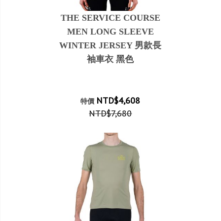
THE SERVICE COURSE
MEN LONG SLEEVE
WINTER JERSEY 男款長
袖車衣 黑色
NTD$4,608
特價
NTD$7,680