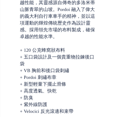
越性能，其靈感源自傳奇的多洛米蒂
山脈青翠的山坡。Pordoi 融入了偉大
的義大利自行車車手的精神，並以這
項運動的輝煌傳統歷史作為設計靈
感。採用領先市場的布料製成，確保
卓越的性能水準。
+ 120 公克蜂窩狀布料
+ 五口袋設計及一個貴重物拉鍊後口
袋
+ VB 胸前和後口袋刺繡
+ Pordoi 刺繡布章
+ 新型輕量下擺止滑條
+ 高度透氣、快乾
+ 防臭
+ 紫外線防護
+ Velocici 反光滾邊和束帶