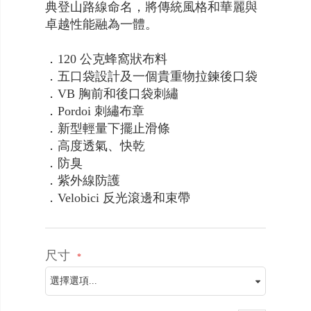
典登山路線命名，將傳統風格和華麗與
卓越性能融為一體。
．120 公克蜂窩狀布料
．五口袋設計及一個貴重物拉鍊後口袋
．VB 胸前和後口袋刺繡
．Pordoi 刺繡布章
．新型輕量下擺止滑條
．高度透氣、快乾
．防臭
．紫外線防護
．Velobici 反光滾邊和束帶
尺寸