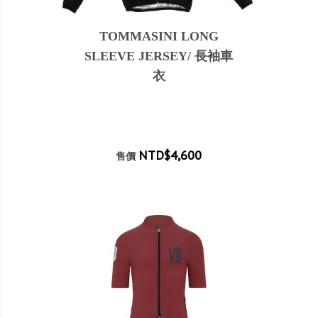
TOMMASINI LONG
SLEEVE JERSEY/ 長袖車
衣
NTD$4,600
售價