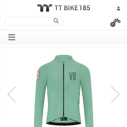
跳
過
0
到
內
容
Skip
Skip
to
to
the
the
end
beginning
of
of
the
the
images
images
gallery
gallery