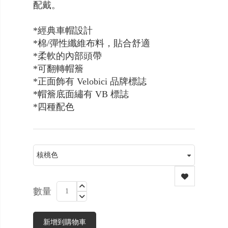
配戴。
*經典車帽設計
*棉/彈性纖維布料，貼合舒適
*柔軟的內部頭帶
*可翻轉帽簷
*正面飾有 Velobici 品牌標誌
*帽簷底面繡有 VB 標誌
*四種配色
數量
新增到購物車