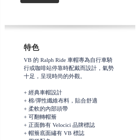
特色
VB 的 Ralph Ride 車帽專為自行車騎
行或咖啡站停靠時配戴而設計，氣勢
十足，呈現時尚的外觀。
+ 經典車帽設計
+ 棉/彈性纖維布料，貼合舒適
+ 柔軟的內部頭帶
+ 可翻轉帽簷
+ 正面飾有 Velocici 品牌標誌
+ 帽簷底面繡有 VB 標誌