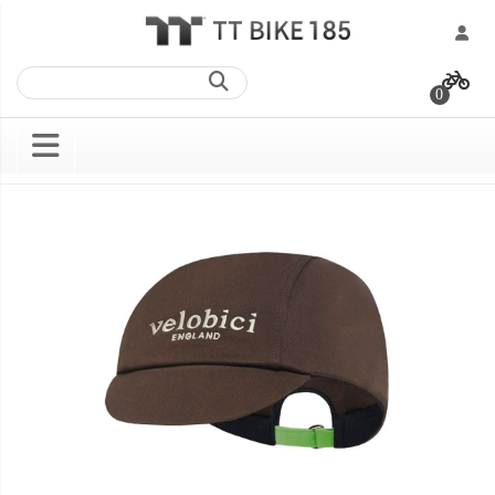
跳
過
0
到
內
容
Skip
Skip
to
to
the
the
end
beginning
of
of
the
the
images
images
gallery
gallery