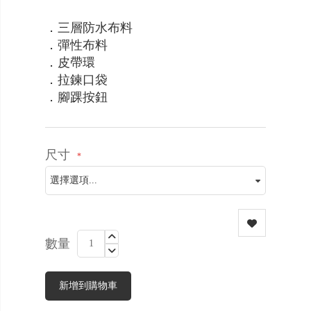
．三層防水布料
．彈性布料
．皮帶環
．拉鍊口袋
．腳踝按鈕
尺寸
數量
新增到購物車