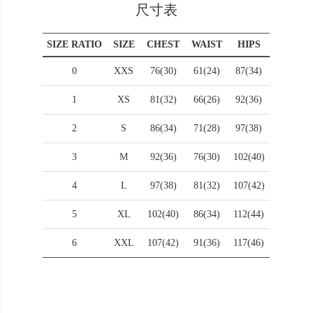
尺寸表
SIZE RATIO
SIZE
CHEST
WAIST
HIPS
0
XXS
76(30)
61(24)
87(34)
1
XS
81(32)
66(26)
92(36)
2
S
86(34)
71(28)
97(38)
3
M
92(36)
76(30)
102(40)
4
L
97(38)
81(32)
107(42)
5
XL
102(40)
86(34)
112(44)
6
XXL
107(42)
91(36)
117(46)