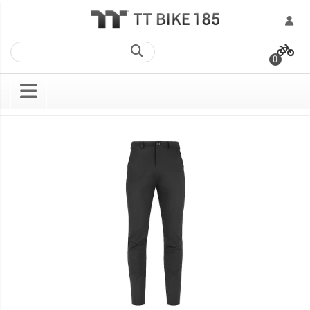
跳
過
0
到
內
容
Skip
Skip
to
to
the
the
end
beginning
of
of
the
the
images
images
gallery
gallery