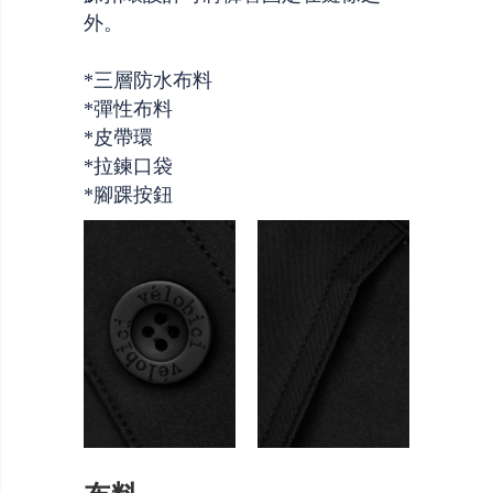
外。
*三層防水布料
*彈性布料
*皮帶環
*拉鍊口袋
*腳踝按鈕