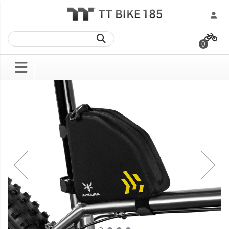
跳
過
0
到
內
容
Skip
Skip
to
to
the
the
end
beginning
of
of
the
the
images
images
gallery
gallery