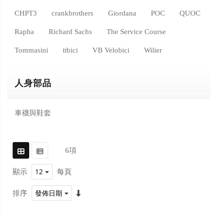
CHPT3
crankbrothers
Giordana
POC
QUOC
Rapha
Richard Sachs
The Service Course
Tommasini
ttbici
VB Velobici
Wilier
人身部品
車襪與鞋套
6
項
顯示
每頁
排序