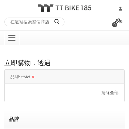
跳
過
0
到
內
容
立即購物，透過
品牌
ttbici
清除全部
品牌