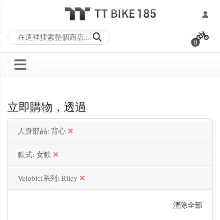
跳
過
0
到
內
容
立即購物，透過
人身部品
背心
款式
女款
Velobici系列
Riley
清除全部