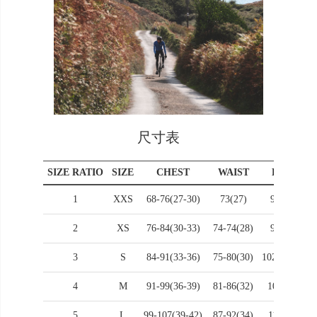
尺寸表
SIZE RATIO
SIZE
CHEST
WAIST
HIPS
1
XXS
68-76(27-30)
73(27)
92(36)
2
XS
76-84(30-33)
74-74(28)
97(38)
3
S
84-91(33-36)
75-80(30)
102_ls(40)
4
M
91-99(36-39)
81-86(32)
107(42)
5
L
99-107(39-42)
87-92(34)
112(44)