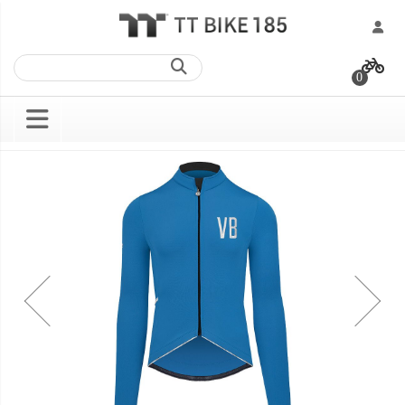
跳
過
0
到
內
容
Skip
Skip
to
to
the
the
end
beginning
of
of
the
the
images
images
gallery
gallery