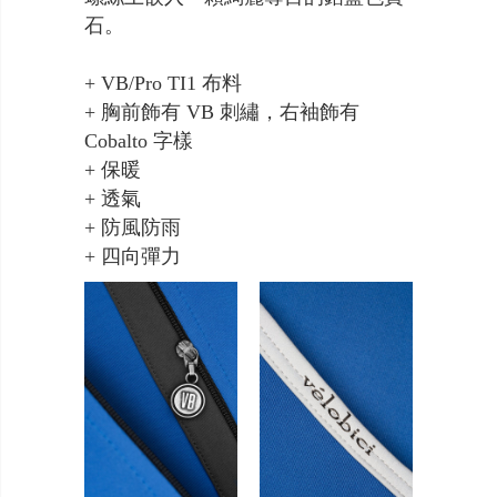
石。
+ VB/Pro TI1 布料
+ 胸前飾有 VB 刺繡，右袖飾有
Cobalto 字樣
+ 保暖
+ 透氣
+ 防風防雨
+ 四向彈力