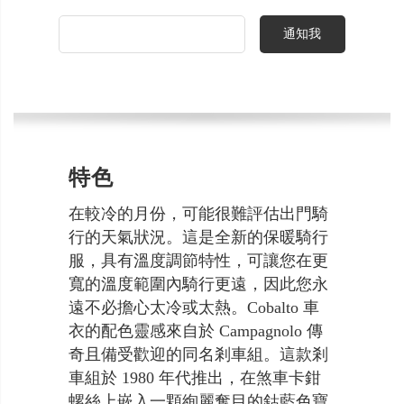
通知我
特色
在較冷的月份，可能很難評估出門騎
行的天氣狀況。這是全新的保暖騎行
服，具有溫度調節特性，可讓您在更
寬的溫度範圍內騎行更遠，因此您永
遠不必擔心太冷或太熱。Cobalto 車
衣的配色靈感來自於 Campagnolo 傳
奇且備受歡迎的同名剎車組。這款剎
車組於 1980 年代推出，在煞車卡鉗
螺絲上嵌入一顆絢麗奪目的鈷藍色寶