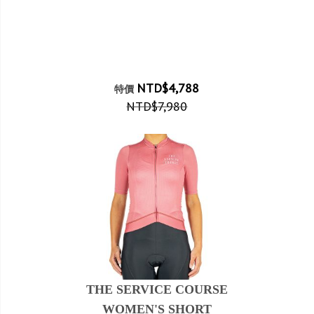
NTD$4,788
特價
NTD$7,980
THE SERVICE COURSE
WOMEN'S SHORT