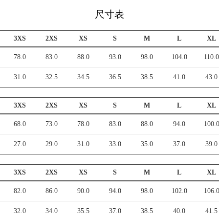
尺寸表
3XS
2XS
XS
S
M
L
XL
78.0
83.0
88.0
93.0
98.0
104.0
110.
31.0
32.5
34.5
36.5
38.5
41.0
43.0
3XS
2XS
XS
S
M
L
XL
68.0
73.0
78.0
83.0
88.0
94.0
100.
27.0
29.0
31.0
33.0
35.0
37.0
39.0
3XS
2XS
XS
S
M
L
XL
82.0
86.0
90.0
94.0
98.0
102.0
106.
32.0
34.0
35.5
37.0
38.5
40.0
41.5