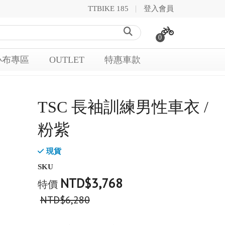
TTBIKE 185
登入會員
0
小布專區
OUTLET
特惠車款
TSC 長袖訓練男性車衣 /
粉紫
現貨
SKU
NTD$3,768
特價
NTD$6,280