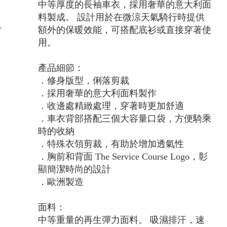
中等厚度的長袖車衣，採用奢華的意大利面
料製成。 設計用於在微涼天氣騎行時提供
額外的保暖效能，可搭配底衫或直接穿著使
用。
產品細節：
．修身版型，俐落剪裁
．採用奢華的意大利面料製作
．收邊處精緻處理，穿著時更加舒適
．車衣背部搭配三個大容量口袋，方便騎乘
時的收納
．特殊衣領剪裁，有助於增加透氣性
．胸前和背面 The Service Course Logo，彰
顯簡潔時尚的設計
．歐洲製造
面料：
中等重量的再生彈力面料。 吸濕排汗，速