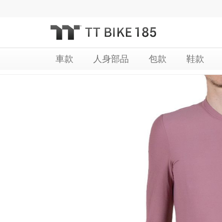
跳
過
到
內
容
車款
人身部品
包款
鞋款
Skip
Skip
to
to
the
the
end
beginning
of
of
the
the
images
images
gallery
gallery