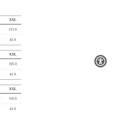
XXL
0
115.0
45.0
XXL
0
105.0
41.0
XXL
0
110.0
43.0