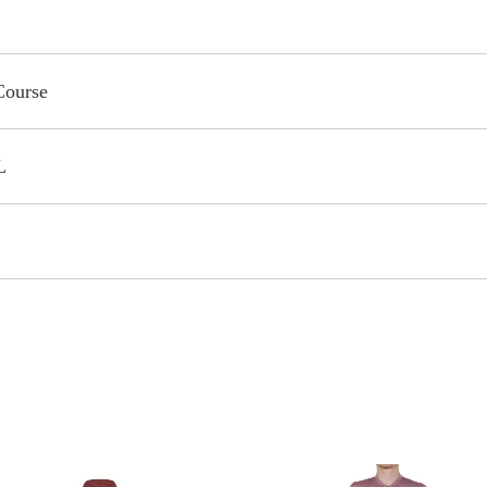
Course
L