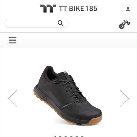
跳
過
0
到
內
容
Skip
Skip
to
to
the
the
end
beginning
of
of
the
the
images
images
gallery
gallery