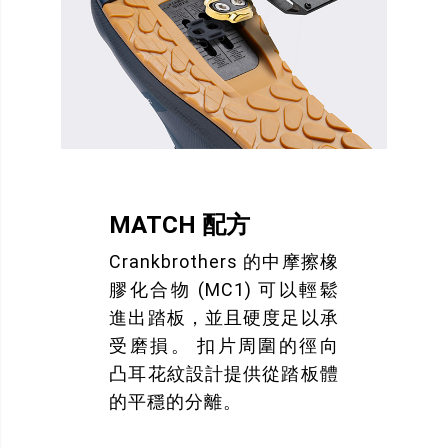
MATCH 配方
Crankbrothers 的中摩擦橡
膠化合物 (MC1) 可以輕鬆
進出踏板，並且硬度足以承
受磨損。 扣片周圍的徑向
凸耳花紋設計提供從踏板體
的平穩的分離。