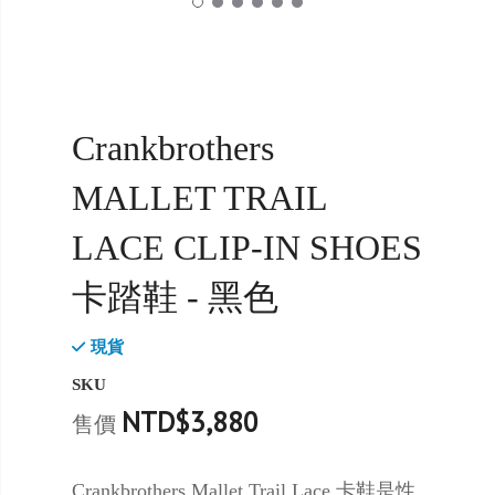
Crankbrothers
MALLET TRAIL
LACE CLIP-IN SHOES
卡踏鞋 - 黑色
現貨
SKU
NTD$3,880
售價
Crankbrothers Mallet Trail Lace 卡鞋是性