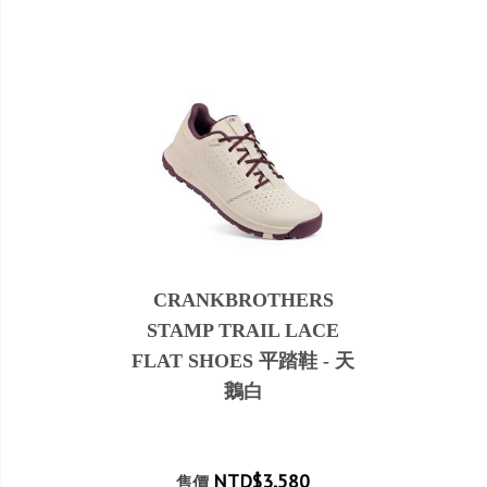
CRANKBROTHERS
STAMP TRAIL LACE
FLAT SHOES 平踏鞋 - 天
鵝白
NTD$3,580
售價