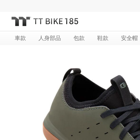
跳
過
到
內
車款
人身部品
包款
鞋款
安全帽
容
Skip
Skip
to
to
the
the
end
beginning
of
of
the
the
images
images
gallery
gallery