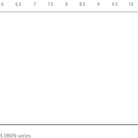
6
6.5
7
7.5
8
8.5
9
9.5
10
L080N-series