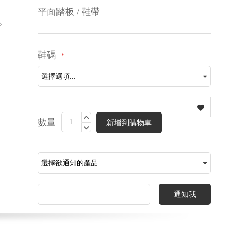
平面踏板 / 鞋帶
鞋碼
數量
新增到購物車
通知我