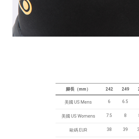
腳長（mm）
242
249
6
6.5
美國 US Mens
7.5
8
美國 US Womens
38
39
歐碼 EUR