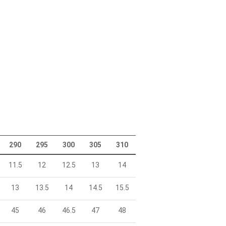
290
295
300
305
310
11.5
12
12.5
13
14
13
13.5
14
14.5
15.5
45
46
46.5
47
48