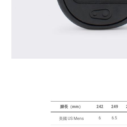
腳長（mm）
242
249
6
6.5
美國 US Mens