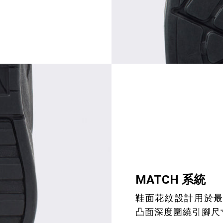
MATCH 系統
鞋面花紋設計用於最
凸面深度圍繞引腳尺