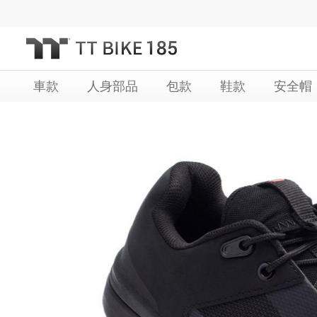
跳
過
到
內
車款
人身部品
包款
鞋款
安全帽
容
Skip
Skip
to
to
the
the
end
beginning
of
of
the
the
images
images
gallery
gallery