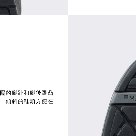
間隔的腳趾和腳後跟凸
。 傾斜的鞋頭方便在