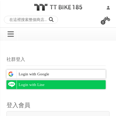
跳
過
0
到
內
容
社群登入
登入會員