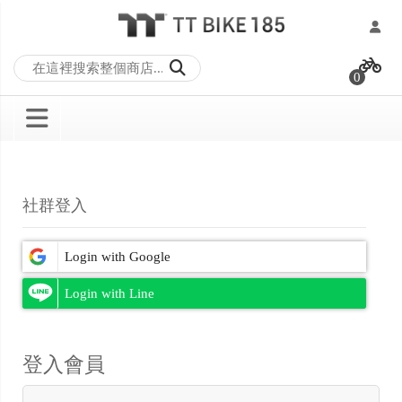
跳
過
0
到
內
容
社群登入
登入會員