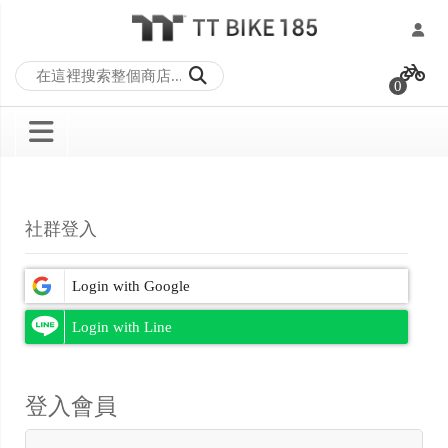
跳
過
0
到
內
容
社群登入
登入會員