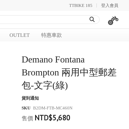
TTBIKE 185
登入會員
0
OUTLET
特惠車款
Demano Fontana
Brompton 兩用中型郵差
包-文字(綠)
貨到通知
SKU
B2DM-FTB-MC460N
NTD$5,680
售價