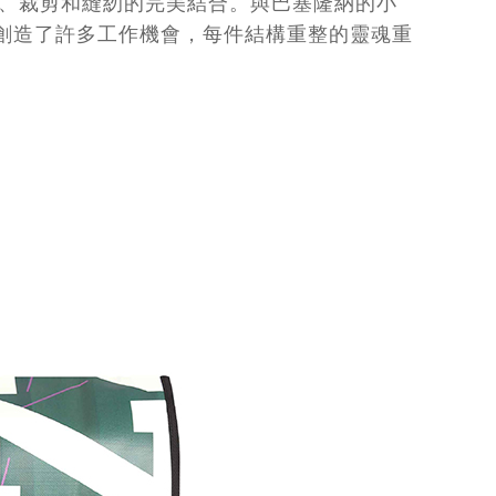
計、裁剪和縫紉的完美結合。與巴塞隆納的小
創造了許多工作機會，每件結構重整的靈魂重