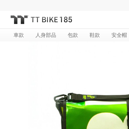
跳
過
到
內
車款
人身部品
包款
鞋款
安全帽
容
Skip
Skip
to
to
the
the
end
beginning
of
of
the
the
images
images
gallery
gallery