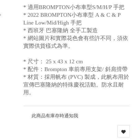
* 適用BROMPTON小布車型S/M/H/P 手把
* 2022 BROMPTON小布車型 A & C & P
Line Low/Mid/High 手把
* 西班牙 巴塞隆納 全手工製造
* 網站圖片和實際花色會有些許不同，須依
實際供貨樣式為準。
* 尺寸： 25 x 43 x 12 cm
* 配件：Brompton 車前專用支架/ 斜肩揹帶
* 材質：採用帆布 (PVC) 製成，此帆布用於
宣傳巴塞隆納的特殊慶祝活動。防水且耐
用。
此商品有庫存時通知我