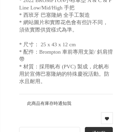
* 2022 BROMPTON小布車型 A & C & P
Line Low/Mid/High 手把
* 西班牙 巴塞隆納 全手工製造
* 網站圖片和實際花色會有些許不同，
須依實際供貨樣式為準。
* 尺寸： 25 x 43 x 12 cm
* 配件：Brompton 車前專用支架/ 斜肩揹
帶
* 材質：採用帆布 (PVC) 製成，此帆布
用於宣傳巴塞隆納的特殊慶祝活動。防
水且耐用。
此商品有庫存時通知我