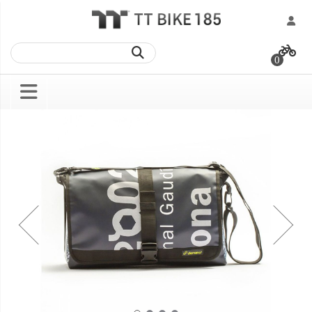
跳
過
0
到
內
容
Skip
Skip
to
to
the
the
end
beginning
of
of
the
the
images
images
gallery
gallery