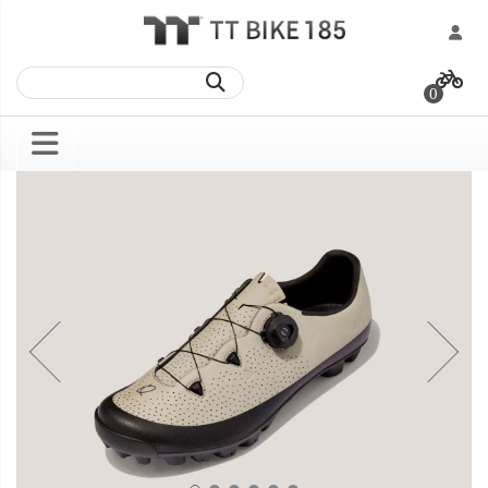
跳
過
0
到
內
容
Skip
Skip
to
to
the
the
end
beginning
of
of
the
the
images
images
gallery
gallery