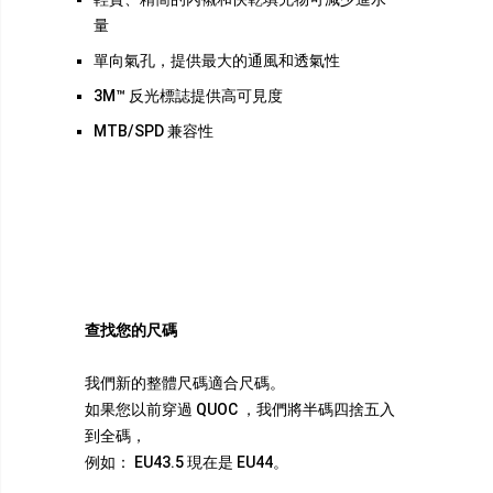
量
單向氣孔，提供最大的通風和透氣性
3M™ 反光標誌提供高可見度
MTB/SPD 兼容性
查找您的尺碼
我們新的整體尺碼適合尺碼。
如果您以前穿過 QUOC ，我們將半碼四捨五入
到全碼，
例如： EU43.5 現在是 EU44。