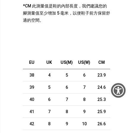
*CM 此測量值是鞋的內部長度，我們建議您的
腳測量值至少增加 5 毫米，以便鞋子前方保留舒
適的空間。
EU
UK
US(M)
US(W)
CM
38
4
5
6
23.9
39
5
6
7
24.6
40
6
7
8
25.3
41
7
8
9
25.9
42
8
9
10
26.6