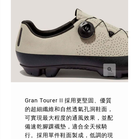
Gran Tourer II 採用更堅固、優質
的超細纖維和自然透氣孔洞鞋面，
可實現最大程度的通風效果，並配
備速乾腳踝襯墊，適合全天候騎
行。採用單件鞋面製成，低調的現