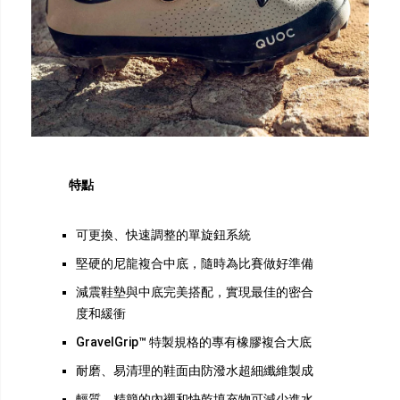
特點
可更換、快速調整的單旋鈕系統
堅硬的尼龍複合中底，隨時為比賽做好準備
減震鞋墊與中底完美搭配，實現最佳的密合
度和緩衝
GravelGrip™ 特製規格的專有橡膠複合大底
耐磨、易清理的鞋面由防潑水超細纖維製成
輕質、精簡的內襯和快乾填充物可減少進水