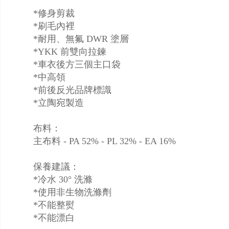
*修身剪裁
*刷毛內裡
*耐用、無氟 DWR 塗層
*YKK 前雙向拉鍊
*車衣後方三個主口袋
*中高領
*前後反光品牌標識
*立陶宛製造
布料：
主布料 - PA 52% - PL 32% - EA 16%
保養建議：
*冷水 30° 洗滌
*使用非生物洗滌劑
*不能整熨
*不能漂白