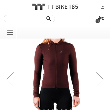
跳
過
0
到
內
容
Skip
Skip
to
to
the
the
end
beginning
of
of
the
the
images
images
gallery
gallery