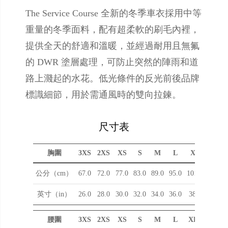
The Service Course 全新的冬季車衣採用中等
重量的冬季面料，配有超柔軟的刷毛內裡，
提供全天的舒適和溫暖，並經過耐用且無氟
的 DWR 塗層處理，可防止突然的陣雨和道
路上濺起的水花。低光條件的反光前後品牌
標識細節，用於需通風時的雙向拉鍊。
尺寸表
胸圍
3XS
2XS
XS
S
M
L
XL
公分（cm）
67.0
72.0
77.0
83.0
89.0
95.0
101.0
英寸（in）
26.0
28.0
30.0
32.0
34.0
36.0
38.0
腰圍
3XS
2XS
XS
S
M
L
XL